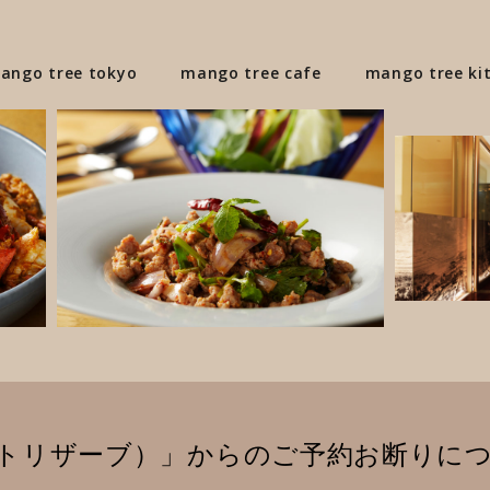
ango tree tokyo
mango tree cafe
mango tree ki
e（オートリザーブ）」からのご予約お断りに