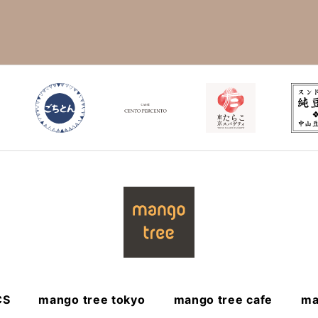
CS
mango tree tokyo
mango tree cafe
ma