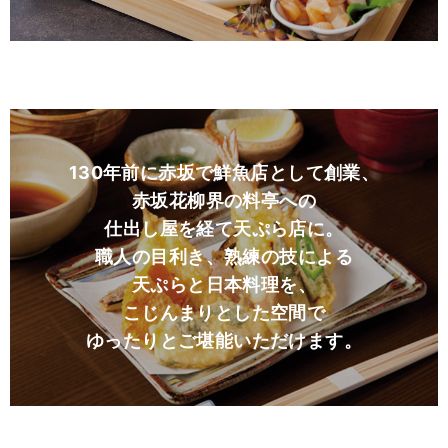
130年前に赤坂で鮮魚店として創業、
赤坂花柳界の料亭への
仕出し屋を経て天ぷら店に。
職人の目利き、熟練の技による
天ぷらと日本料理を、
こじんまりとした空間で
ゆったりとご堪能いただけます。