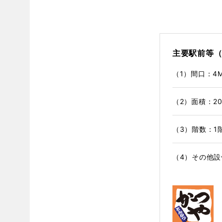
主要駅前等（
（1）間口：4
（2）面積：2
（3）階数：1
（4）その他