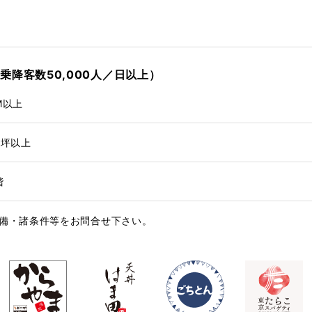
乗降客数50,000人／日以上）
M以上
0坪以上
階
設備・諸条件等をお問合せ下さい。