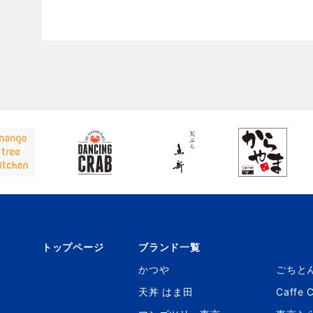
トップページ
ブランド一覧
かつや
ごちと
天丼 はま田
Caffe 