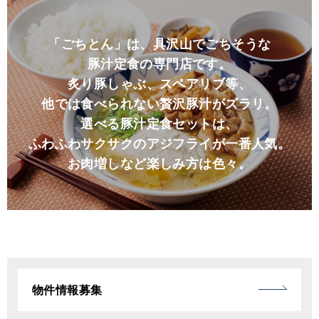
「ごちとん」は、具沢山でごちそうな
豚汁定食の専門店です。
炙り豚しゃぶ、スペアリブ等、
他では食べられない贅沢豚汁がズラリ。
選べる豚汁定食セットは、
ふわふわサクサクのアジフライが一番人気。
お肉増しなど楽しみ方は色々。
物件情報募集