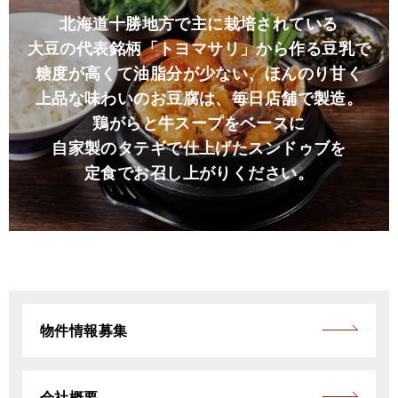
北海道十勝地方で主に栽培されている
大豆の代表銘柄「トヨマサリ」から作る豆乳で
糖度が高くて油脂分が少ない、ほんのり甘く
上品な味わいのお豆腐は、毎日店舗で製造。
鶏がらと牛スープをベースに
自家製のタテギで仕上げたスンドゥブを
定食でお召し上がりください。
物件情報募集
会社概要