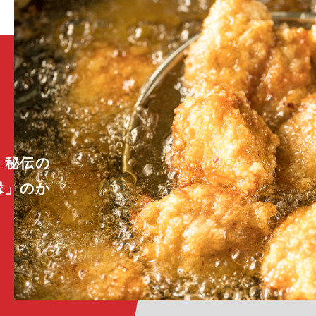
。秘伝の
縁」のか