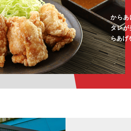
からあ
タレが
らあげ