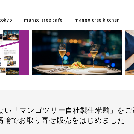
tokyo
mango tree cafe
mango tree kitchen
ない「マンゴツリー自社製生米麺」をご
高輪でお取り寄せ販売をはじめました