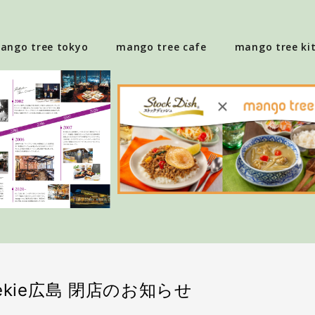
ango tree tokyo
mango tree cafe
mango tree ki
kie広島 閉店のお知らせ