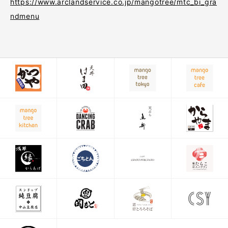
https://www.arclandservice.co.jp/mangotree/mtc_bi_gra
ndmenu