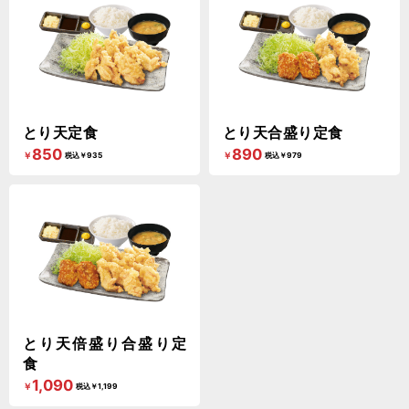
とり天定食
とり天合盛り定食
850
890
￥
￥
税込￥935
税込￥979
とり天倍盛り合盛り定
食
1,090
￥
税込￥1,199