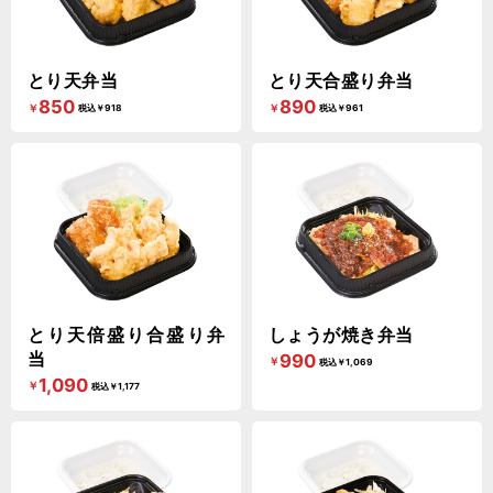
とり天弁当
とり天合盛り弁当
850
890
￥
￥
税込￥918
税込￥961
とり天倍盛り合盛り弁
しょうが焼き弁当
当
990
￥
税込￥1,069
1,090
￥
税込￥1,177