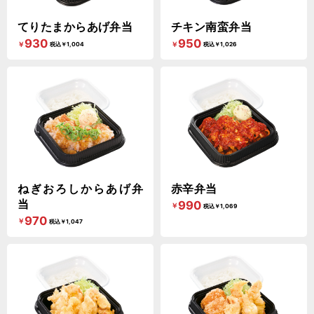
てりたまからあげ弁当
チキン南蛮弁当
930
950
￥
￥
税込￥1,004
税込￥1,026
ねぎおろしからあげ弁
赤辛弁当
当
990
￥
税込￥1,069
970
￥
税込￥1,047