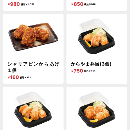
980
850
￥
￥
税込￥1,058
税込￥918
シャリアピンからあげ
からやま弁当(3個)
１個
750
￥
税込￥810
160
￥
税込￥172