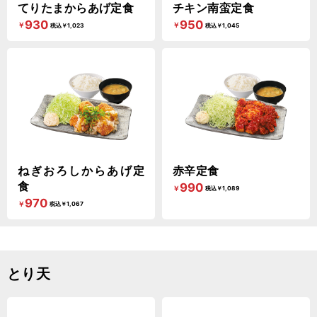
てりたまからあげ定食
チキン南蛮定食
930
950
￥
￥
税込￥1,023
税込￥1,045
ねぎおろしからあげ定
赤辛定食
食
990
￥
税込￥1,089
970
￥
税込￥1,067
とり天