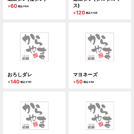
ス)
60
￥
税込￥64
120
￥
税込￥129
おろしダレ
マヨネーズ
140
50
￥
￥
税込￥151
税込￥54