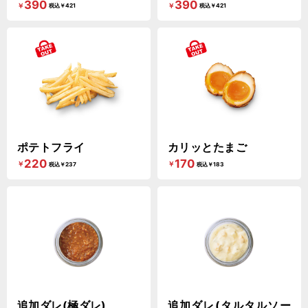
390
390
￥
￥
税込￥421
税込￥421
ポテトフライ
カリッとたまご
220
170
￥
￥
税込￥237
税込￥183
追加ダレ(極ダレ)
追加ダレ(タルタルソー