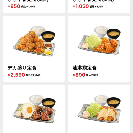
950
1,050
￥
￥
税込￥1,045
税込￥1,155
デカ盛り定食
油淋鶏定食
2,590
890
￥
￥
税込￥2,849
税込￥979