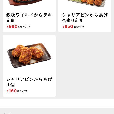
鉄板ワイルドからテキ
シャリアピンからあげ
定食
合盛り定食
980
850
￥
￥
税込￥1,078
税込￥935
シャリアピンからあげ
１個
160
￥
税込￥176