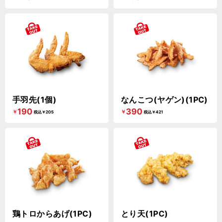
手羽先(1個)
なんこつ(ヤゲン)(1PC)
190
390
￥
￥
税込￥205
税込￥421
鶏トロからあげ(1PC)
とり天(1PC)