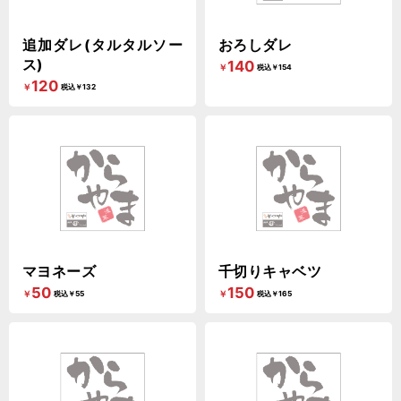
追加ダレ(タルタルソー
おろしダレ
ス)
140
￥
税込￥154
120
￥
税込￥132
マヨネーズ
千切りキャベツ
50
150
￥
￥
税込￥55
税込￥165