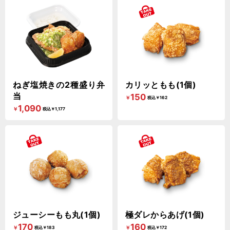
ねぎ塩焼きの2種盛り弁
カリッともも(1個)
当
150
￥
税込￥162
1,090
￥
税込￥1,177
ジューシーもも丸(1個)
極ダレからあげ(1個)
170
160
￥
￥
税込￥183
税込￥172