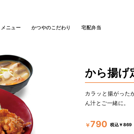
メニュー
かつやのこだわり
宅配弁当
から揚げ
カラッと揚がった
ん汁とご一緒に。
790
税込￥869
￥