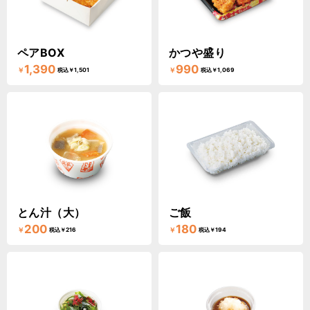
ペアBOX
かつや盛り
1,390
990
￥
￥
税込￥1,501
税込￥1,069
とん汁（大）
ご飯
200
180
￥
￥
税込￥216
税込￥194