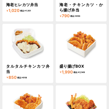
海老ヒレカツ弁当
海老・チキンカツ・か
ら揚げ弁当
1,020
￥
税込￥1,101
790
￥
税込￥853
タルタルチキンカツ弁
盛り揚げBOX
当
1,990
￥
税込￥2,149
850
￥
税込￥918