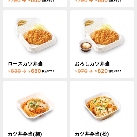
790
→
640
790
→
640
￥
￥
￥
￥
税込￥691
税込￥691
ロースカツ弁当
おろしカツ弁当
830
→
680
970
→
820
￥
￥
￥
￥
税込￥734
税込￥885
カツ丼弁当(梅)
カツ丼弁当(松)