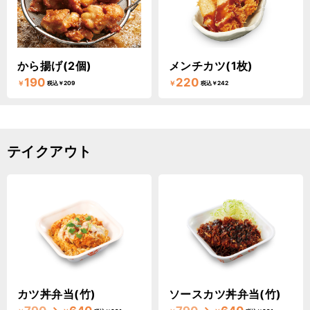
から揚げ(2個)
メンチカツ(1枚)
190
220
￥
￥
税込￥209
税込￥242
テイクアウト
カツ丼弁当(竹)
ソースカツ丼弁当(竹)