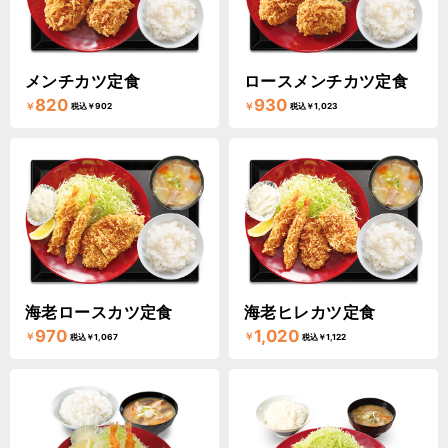
メンチカツ定食
ロースメンチカツ定食
820
930
￥
￥
税込￥902
税込￥1,023
海老ロースカツ定食
海老ヒレカツ定食
970
1,020
￥
￥
税込￥1,067
税込￥1,122