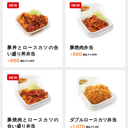
NEW
NEW
豚丼とロースカツの合
豚焼肉弁当
い盛り丼弁当
990
￥
税込￥1,069
990
￥
税込￥1,069
NEW
豚焼肉とロースカツの
ダブルロースカツ弁当
合い盛り弁当
1,070
￥
税込￥1,155