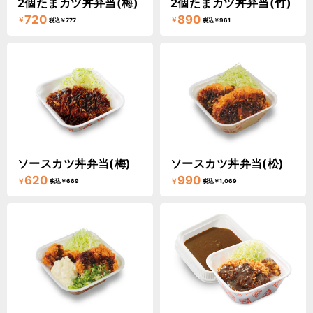
2個たまカツ丼弁当(梅)
2個たまカツ丼弁当(竹)
720
890
￥
￥
税込￥777
税込￥961
ソースカツ丼弁当(梅)
ソースカツ丼弁当(松)
620
990
￥
￥
税込￥669
税込￥1,069