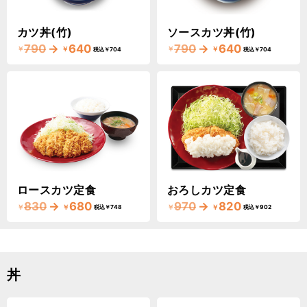
カツ丼(竹)
ソースカツ丼(竹)
790
→
640
790
→
640
￥
￥
￥
￥
税込￥704
税込￥704
ロースカツ定食
おろしカツ定食
830
→
680
970
→
820
￥
￥
￥
￥
税込￥748
税込￥902
丼