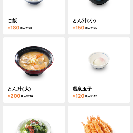
ご飯
とん汁(小)
180
150
￥
￥
税込￥198
税込￥165
とん汁(大)
温泉玉子
200
120
￥
￥
税込￥220
税込￥132