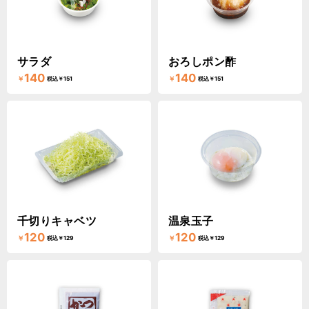
サラダ
おろしポン酢
140
140
￥
￥
税込￥151
税込￥151
千切りキャベツ
温泉玉子
120
120
￥
￥
税込￥129
税込￥129