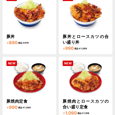
豚丼
豚丼とロースカツの合
い盛り丼
890
￥
税込￥979
990
￥
税込￥1,089
NEW
NEW
豚焼肉定食
豚焼肉とロースカツの
合い盛り定食
990
￥
税込￥1,089
1,090
￥
税込￥1,199