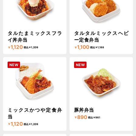
タルたまミックスフラ
タルタルミックスヘビ
イ丼弁当
ー定食弁当
1,120
1,100
￥
￥
税込￥1,209
税込￥1,188
NEW
NEW
ミックスかつや定食弁
豚丼弁当
当
890
￥
税込￥961
1,120
￥
税込￥1,209