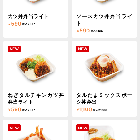
カツ丼弁当ライト
ソースカツ丼弁当ライ
ト
590
￥
税込￥637
590
￥
税込￥637
NEW
NEW
ねぎタルチキンカツ丼
タルたまミックスポー
弁当ライト
ク丼弁当
590
1,100
￥
￥
税込￥637
税込￥1,188
NEW
NEW