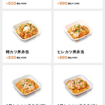
620
990
￥
￥
税込￥669
税込￥1,069
特カツ丼弁当
ヒレカツ丼弁当
830
890
￥
￥
税込￥896
税込￥961