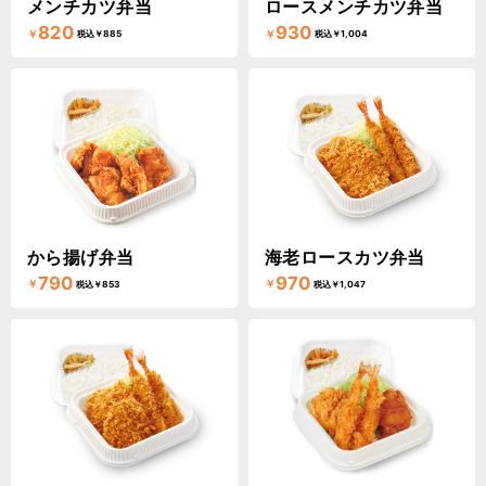
メンチカツ弁当
ロースメンチカツ弁当
820
930
￥
￥
税込￥885
税込￥1,004
から揚げ弁当
海老ロースカツ弁当
790
970
￥
￥
税込￥853
税込￥1,047