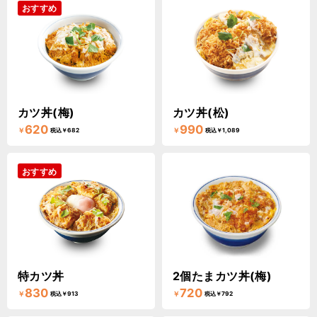
おすすめ
カツ丼(梅)
カツ丼(松)
620
990
￥
￥
税込￥682
税込￥1,089
おすすめ
特カツ丼
2個たまカツ丼(梅)
830
720
￥
￥
税込￥913
税込￥792