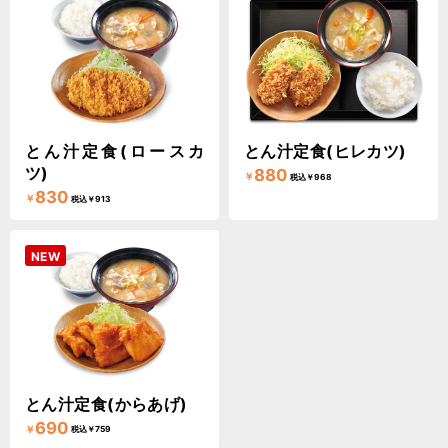
とん汁定食(ロースカ
とん汁定食(ヒレカツ)
ツ)
880
￥
税込￥968
830
￥
税込￥913
NEW
とん汁定食(からあげ)
690
￥
税込￥759