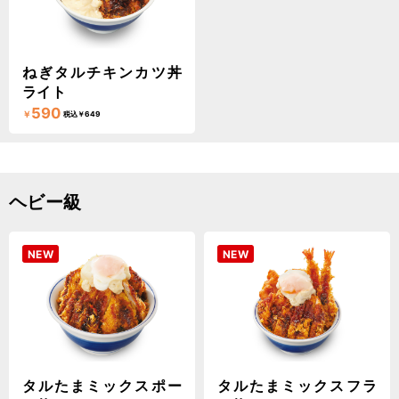
ねぎタルチキンカツ丼
ライト
590
￥
税込￥649
ヘビー級
NEW
NEW
タルたまミックスポー
タルたまミックスフラ