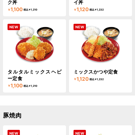
ク丼
イ丼
1,100
1,120
￥
￥
税込￥1,210
税込￥1,232
NEW
NEW
タルタルミックスヘビ
ミックスかつや定食
ー定食
1,120
￥
税込￥1,232
1,100
￥
税込￥1,210
豚焼肉
NEW
NEW