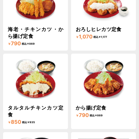
海老・チキンカツ・か
おろしヒレカツ定食
ら揚げ定食
1,070
￥
税込￥1,177
790
￥
税込￥869
タルタルチキンカツ定
から揚げ定食
食
790
￥
税込￥869
850
￥
税込￥935