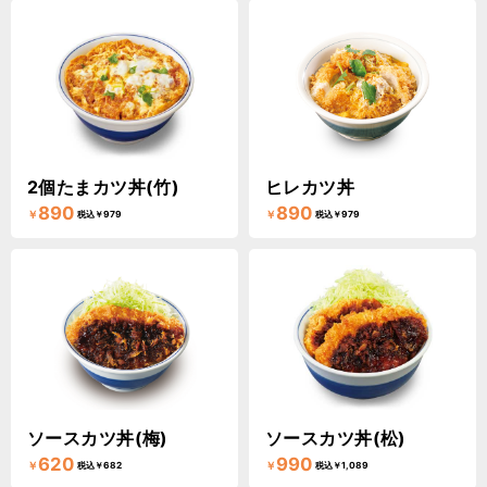
2個たまカツ丼(竹)
ヒレカツ丼
890
890
￥
￥
税込￥979
税込￥979
ソースカツ丼(梅)
ソースカツ丼(松)
620
990
￥
￥
税込￥682
税込￥1,089