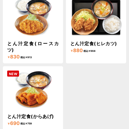
とん汁定食(ロースカ
とん汁定食(ヒレカツ)
ツ)
880
￥
税込￥968
830
￥
税込￥913
NEW
とん汁定食(からあげ)
690
￥
税込￥759