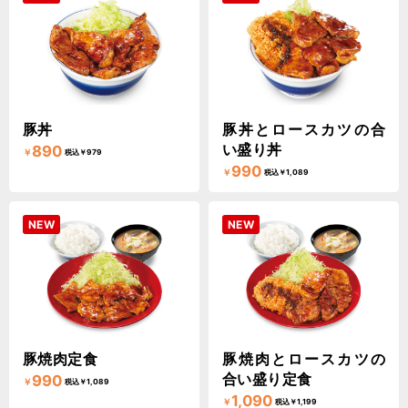
豚丼
豚丼とロースカツの合
い盛り丼
890
￥
税込￥979
990
￥
税込￥1,089
NEW
NEW
豚焼肉定食
豚焼肉とロースカツの
合い盛り定食
990
￥
税込￥1,089
1,090
￥
税込￥1,199