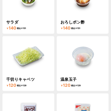
サラダ
おろしポン酢
140
140
￥
￥
税込￥151
税込￥151
千切りキャベツ
温泉玉子
120
120
￥
￥
税込￥129
税込￥129