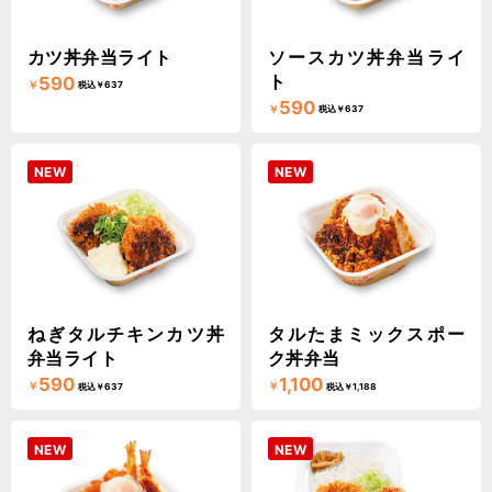
カツ丼弁当ライト
ソースカツ丼弁当ライ
ト
590
￥
税込￥637
590
￥
税込￥637
NEW
NEW
ねぎタルチキンカツ丼
タルたまミックスポー
弁当ライト
ク丼弁当
590
1,100
￥
￥
税込￥637
税込￥1,188
NEW
NEW