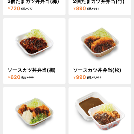
2個たまカツ丼弁当(梅)
2個たまカツ丼弁当(竹)
720
890
￥
￥
税込￥777
税込￥961
ソースカツ丼弁当(梅)
ソースカツ丼弁当(松)
620
990
￥
￥
税込￥669
税込￥1,069