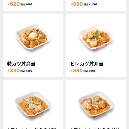
620
990
￥
￥
税込￥669
税込￥1,069
特カツ丼弁当
ヒレカツ丼弁当
830
890
￥
￥
税込￥896
税込￥961