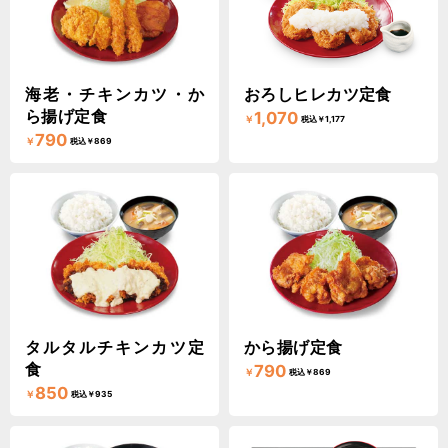
海老・チキンカツ・か
おろしヒレカツ定食
ら揚げ定食
1,070
￥
税込￥1,177
790
￥
税込￥869
タルタルチキンカツ定
から揚げ定食
食
790
￥
税込￥869
850
￥
税込￥935