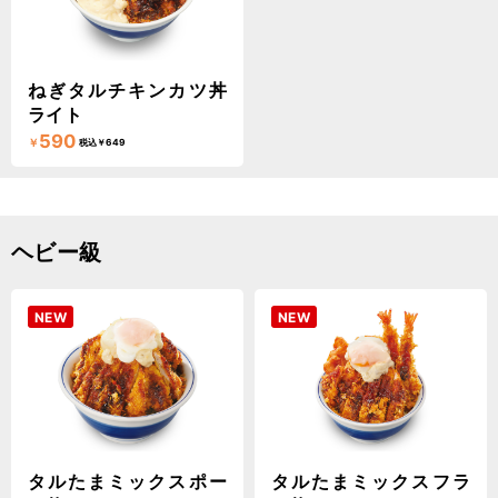
ねぎタルチキンカツ丼
ライト
590
￥
税込￥649
ヘビー級
NEW
NEW
タルたまミックスポー
タルたまミックスフラ