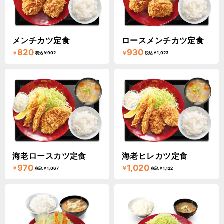
メンチカツ定食
ロースメンチカツ定食
820
930
￥
￥
税込￥902
税込￥1,023
海老ロースカツ定食
海老ヒレカツ定食
970
1,020
￥
￥
税込￥1,067
税込￥1,122