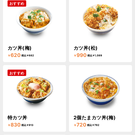
おすすめ
カツ丼(梅)
カツ丼(松)
620
990
￥
￥
税込￥682
税込￥1,089
おすすめ
特カツ丼
2個たまカツ丼(梅)
830
720
￥
￥
税込￥913
税込￥792