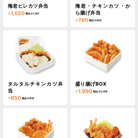
海老ヒレカツ弁当
海老・チキンカツ・か
ら揚げ弁当
1,020
￥
税込￥1,101
790
￥
税込￥853
タルタルチキンカツ弁
盛り揚げBOX
当
1,990
￥
税込￥2,149
850
￥
税込￥918