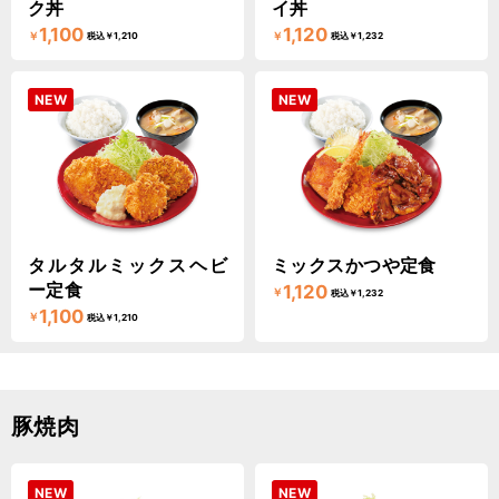
ク丼
イ丼
1,100
1,120
￥
￥
税込￥1,210
税込￥1,232
NEW
NEW
タルタルミックスヘビ
ミックスかつや定食
ー定食
1,120
￥
税込￥1,232
1,100
￥
税込￥1,210
豚焼肉
NEW
NEW