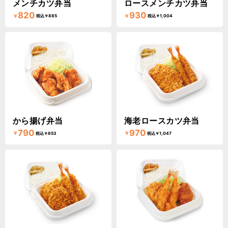
メンチカツ弁当
ロースメンチカツ弁当
820
930
￥
￥
税込￥885
税込￥1,004
から揚げ弁当
海老ロースカツ弁当
790
970
￥
￥
税込￥853
税込￥1,047