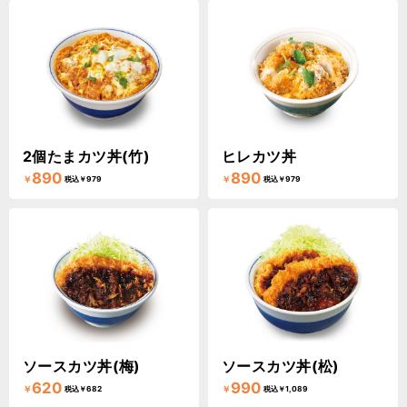
2個たまカツ丼(竹)
ヒレカツ丼
890
890
￥
￥
税込￥979
税込￥979
ソースカツ丼(梅)
ソースカツ丼(松)
620
990
￥
￥
税込￥682
税込￥1,089