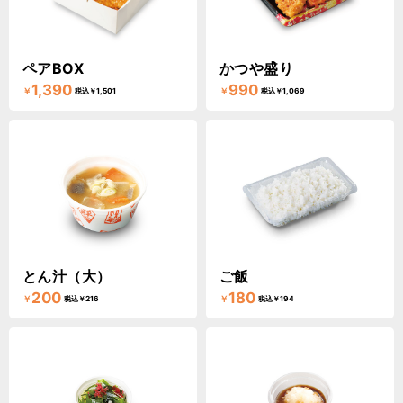
ペアBOX
かつや盛り
1,390
990
￥
￥
税込￥1,501
税込￥1,069
とん汁（大）
ご飯
200
180
￥
￥
税込￥216
税込￥194