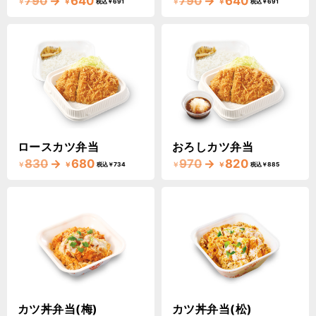
790
→
640
790
→
640
￥
￥
￥
￥
税込￥691
税込￥691
ロースカツ弁当
おろしカツ弁当
830
→
680
970
→
820
￥
￥
￥
￥
税込￥734
税込￥885
カツ丼弁当(梅)
カツ丼弁当(松)