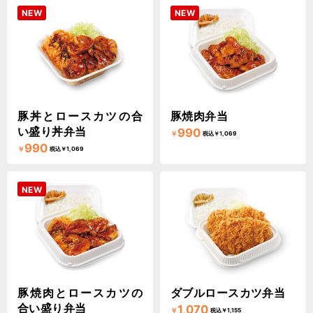
NEW
NEW
豚丼とロースカツの合
豚焼肉弁当
い盛り丼弁当
990
￥
税込￥1,069
990
￥
税込￥1,069
NEW
豚焼肉とロースカツの
ダブルロースカツ弁当
合い盛り弁当
1,070
￥
税込￥1,155