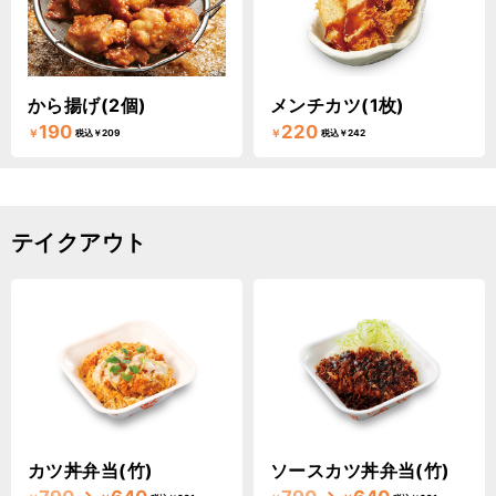
から揚げ(2個)
メンチカツ(1枚)
190
220
￥
￥
税込￥209
税込￥242
テイクアウト
カツ丼弁当(竹)
ソースカツ丼弁当(竹)