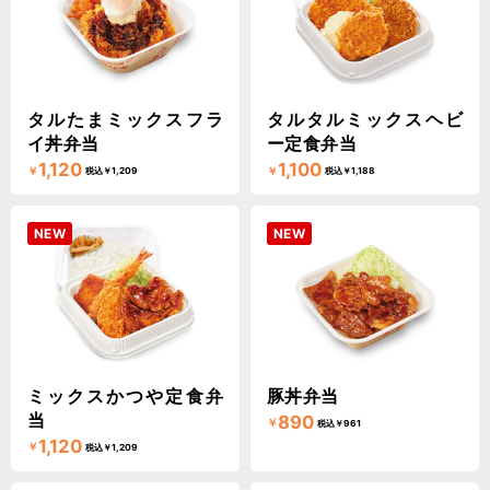
タルたまミックスフラ
タルタルミックスヘビ
イ丼弁当
ー定食弁当
1,120
1,100
￥
￥
税込￥1,209
税込￥1,188
NEW
NEW
ミックスかつや定食弁
豚丼弁当
当
890
￥
税込￥961
1,120
￥
税込￥1,209