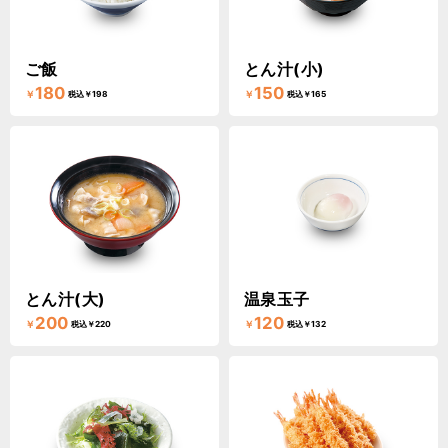
ご飯
とん汁(小)
180
150
￥
￥
税込￥198
税込￥165
とん汁(大)
温泉玉子
200
120
￥
￥
税込￥220
税込￥132