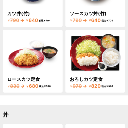
カツ丼(竹)
ソースカツ丼(竹)
790
→
640
790
→
640
￥
￥
￥
￥
税込￥704
税込￥704
ロースカツ定食
おろしカツ定食
830
→
680
970
→
820
￥
￥
￥
￥
税込￥748
税込￥902
丼