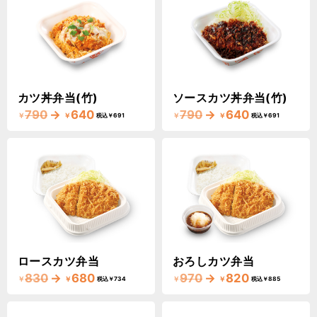
カツ丼弁当(竹)
ソースカツ丼弁当(竹)
790
→
640
790
→
640
￥
￥
￥
￥
税込￥691
税込￥691
ロースカツ弁当
おろしカツ弁当
830
→
680
970
→
820
￥
￥
￥
￥
税込￥734
税込￥885