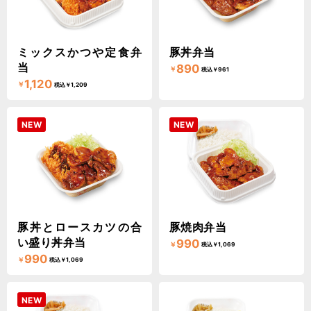
ミックスかつや定食弁
豚丼弁当
当
890
￥
税込￥961
1,120
￥
税込￥1,209
NEW
NEW
豚丼とロースカツの合
豚焼肉弁当
い盛り丼弁当
990
￥
税込￥1,069
990
￥
税込￥1,069
NEW