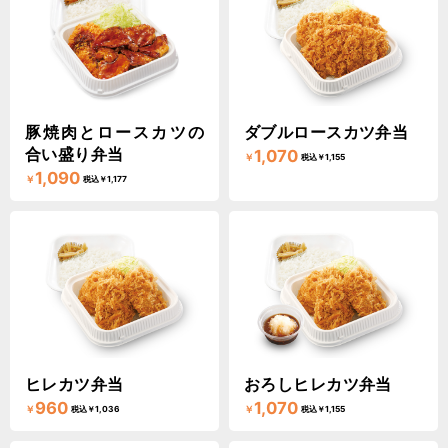
豚焼肉とロースカツの
ダブルロースカツ弁当
合い盛り弁当
1,070
￥
税込￥1,155
1,090
￥
税込￥1,177
ヒレカツ弁当
おろしヒレカツ弁当
960
1,070
￥
￥
税込￥1,036
税込￥1,155