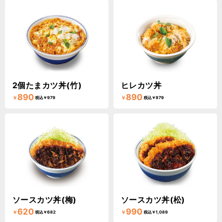
2個たまカツ丼(竹)
ヒレカツ丼
890
890
￥
￥
税込￥979
税込￥979
ソースカツ丼(梅)
ソースカツ丼(松)
620
990
￥
￥
税込￥682
税込￥1,089