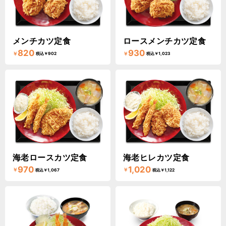
メンチカツ定食
ロースメンチカツ定食
820
930
￥
￥
税込￥902
税込￥1,023
海老ロースカツ定食
海老ヒレカツ定食
970
1,020
￥
￥
税込￥1,067
税込￥1,122