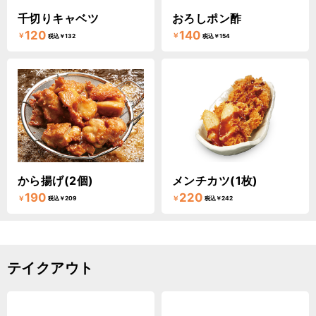
千切りキャベツ
おろしポン酢
120
140
￥
￥
税込￥132
税込￥154
から揚げ(2個)
メンチカツ(1枚)
190
220
￥
￥
税込￥209
税込￥242
テイクアウト