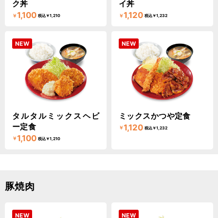
ク丼
イ丼
1,100
1,120
￥
￥
税込￥1,210
税込￥1,232
NEW
NEW
タルタルミックスヘビ
ミックスかつや定食
ー定食
1,120
￥
税込￥1,232
1,100
￥
税込￥1,210
豚焼肉
NEW
NEW