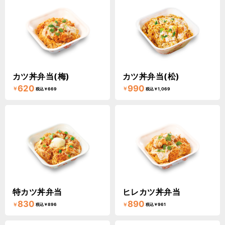
カツ丼弁当(梅)
カツ丼弁当(松)
620
990
￥
￥
税込￥669
税込￥1,069
特カツ丼弁当
ヒレカツ丼弁当
830
890
￥
￥
税込￥896
税込￥961