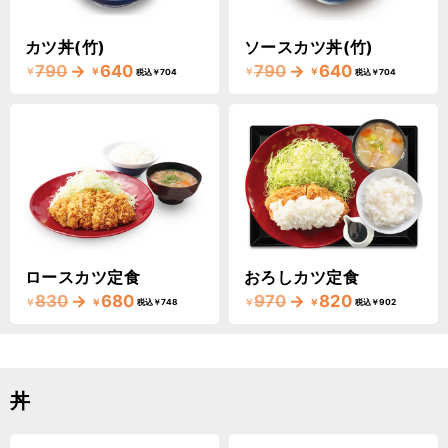
カツ丼(竹)
ソースカツ丼(竹)
790
→
640
790
→
640
￥
￥
￥
￥
税込￥704
税込￥704
ロースカツ定食
おろしカツ定食
830
→
680
970
→
820
￥
￥
￥
￥
税込￥748
税込￥902
丼