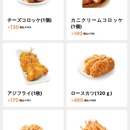
チーズコロッケ(1個)
カニクリームコロッケ
(1個)
130
￥
税込￥143
140
￥
税込￥154
アジフライ(1枚)
ロースカツ(120ｇ)
170
460
￥
￥
税込￥187
税込￥506