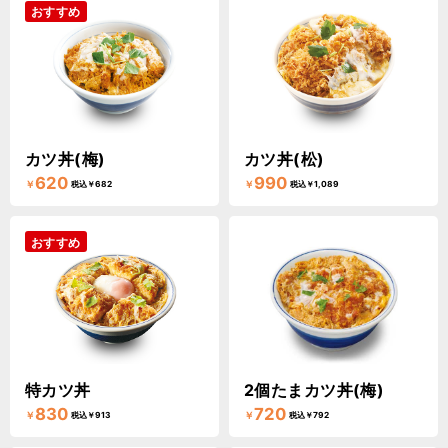
おすすめ
カツ丼(梅)
カツ丼(松)
620
990
￥
￥
税込￥682
税込￥1,089
おすすめ
特カツ丼
2個たまカツ丼(梅)
830
720
￥
￥
税込￥913
税込￥792