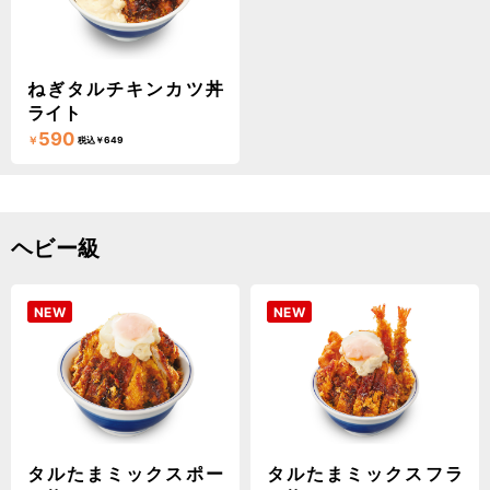
ねぎタルチキンカツ丼
ライト
590
￥
税込￥649
ヘビー級
NEW
NEW
タルたまミックスポー
タルたまミックスフラ