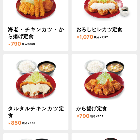
海老・チキンカツ・か
おろしヒレカツ定食
ら揚げ定食
1,070
￥
税込￥1,177
790
￥
税込￥869
タルタルチキンカツ定
から揚げ定食
食
790
￥
税込￥869
850
￥
税込￥935