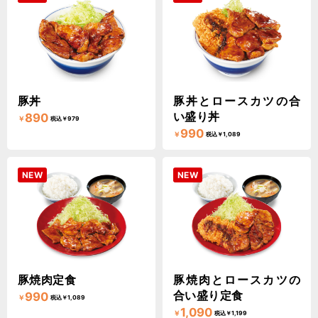
豚丼
豚丼とロースカツの合
い盛り丼
890
￥
税込￥979
990
￥
税込￥1,089
NEW
NEW
豚焼肉定食
豚焼肉とロースカツの
合い盛り定食
990
￥
税込￥1,089
1,090
￥
税込￥1,199