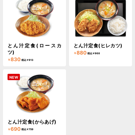
とん汁定食(ロースカ
とん汁定食(ヒレカツ)
ツ)
880
￥
税込￥968
830
￥
税込￥913
NEW
とん汁定食(からあげ)
690
￥
税込￥759