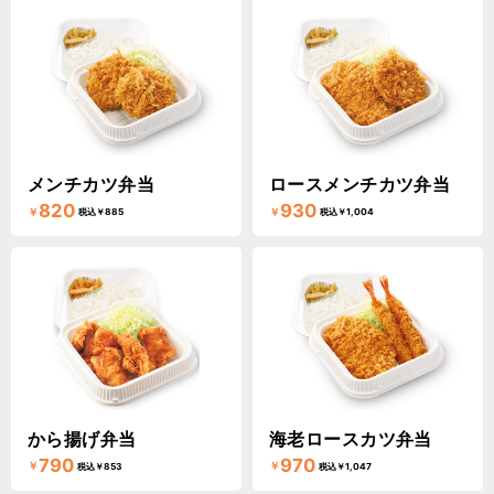
メンチカツ弁当
ロースメンチカツ弁当
820
930
￥
￥
税込￥885
税込￥1,004
から揚げ弁当
海老ロースカツ弁当
790
970
￥
￥
税込￥853
税込￥1,047