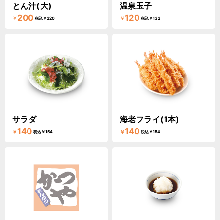
とん汁(大)
温泉玉子
200
120
￥
￥
税込￥220
税込￥132
サラダ
海老フライ(1本)
140
140
￥
￥
税込￥154
税込￥154