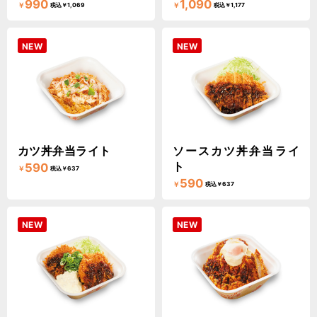
990
1,090
￥
￥
税込￥1,069
税込￥1,177
NEW
NEW
カツ丼弁当ライト
ソースカツ丼弁当ライ
ト
590
￥
税込￥637
590
￥
税込￥637
NEW
NEW