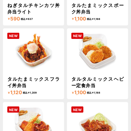
ねぎタルチキンカツ丼
タルたまミックスポー
弁当ライト
ク丼弁当
590
1,100
￥
￥
税込￥637
税込￥1,188
NEW
NEW
タルたまミックスフラ
タルタルミックスヘビ
イ丼弁当
ー定食弁当
1,120
1,100
￥
￥
税込￥1,209
税込￥1,188
NEW
NEW