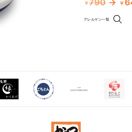
790
→
6
￥
￥
アレルゲン一覧