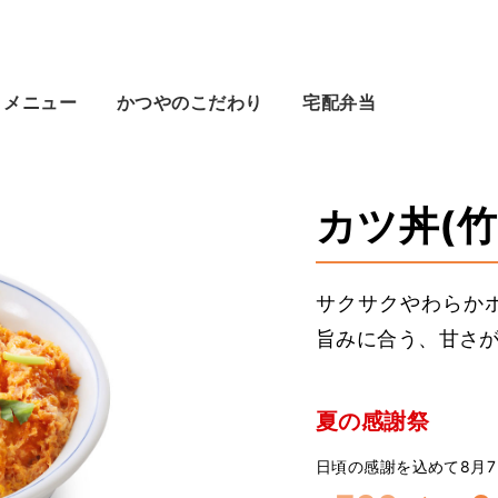
メニュー
かつやのこだわり
宅配弁当
カツ丼(竹
サクサクやわらか
旨みに合う、甘さ
夏の感謝祭
日頃の感謝を込めて8月7