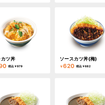
レカツ丼
ソースカツ丼(梅)
90
620
￥
税込￥979
税込￥682