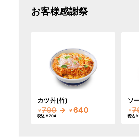
お客様感謝祭
カツ丼(竹)
ソー
790
→
640
7
￥
￥
￥
税込￥704
税込￥