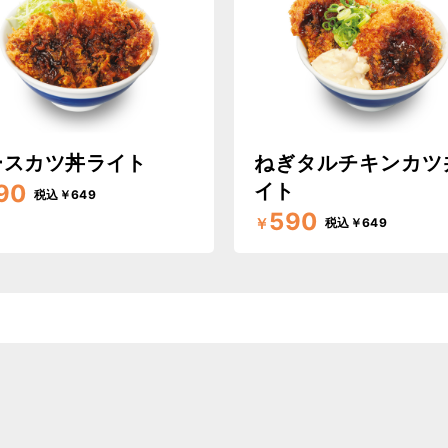
ースカツ丼ライト
ねぎタルチキンカツ
90
イト
税込￥649
590
￥
税込￥649