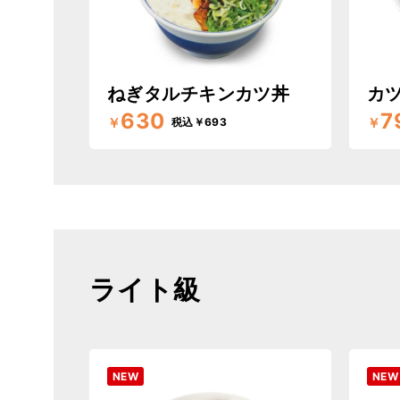
ねぎタルチキンカツ丼
カツ
630
7
￥
￥
税込￥693
ライト級
NEW
NEW