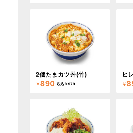
2個たまカツ丼(竹)
ヒ
890
8
￥
￥
税込￥979