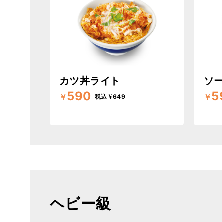
カツ丼ライト
ソ
590
5
￥
￥
税込￥649
ヘビー級