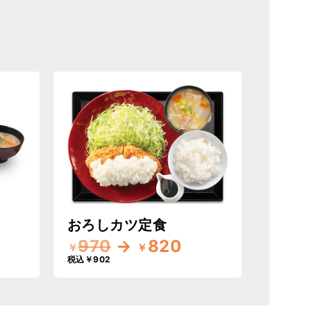
おろしカツ定食
970
→
820
￥
￥
税込￥902