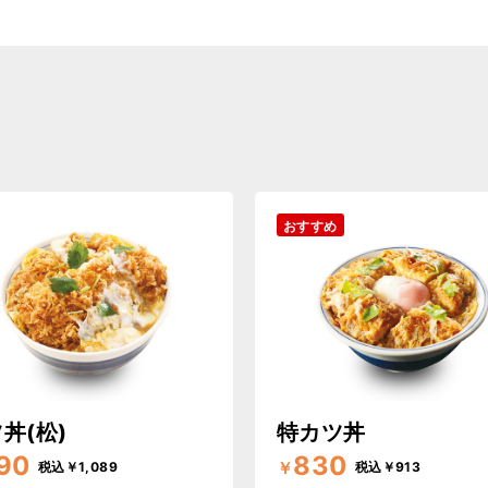
おすすめ
丼(松)
特カツ丼
90
830
￥
税込￥1,089
税込￥913