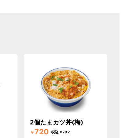
2個たまカツ丼(梅)
720
￥
税込￥792