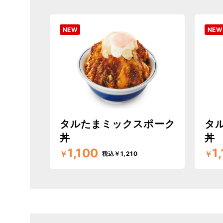
NEW
NEW
タルたまミックスポーク
タ
丼
丼
1,100
1
￥
￥
税込￥1,210