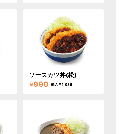
ソースカツ丼(松)
990
￥
税込￥1,089