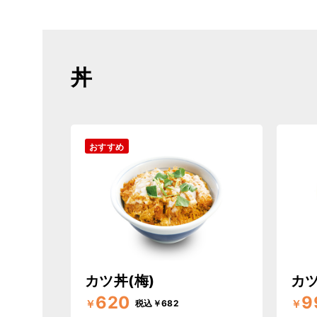
丼
おすすめ
カツ丼(梅)
カツ
620
9
￥
￥
税込￥682