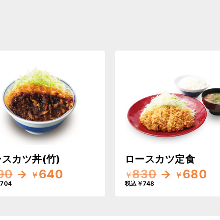
スカツ丼(竹)
ロースカツ定食
90
→
640
830
→
680
￥
￥
￥
704
税込￥748