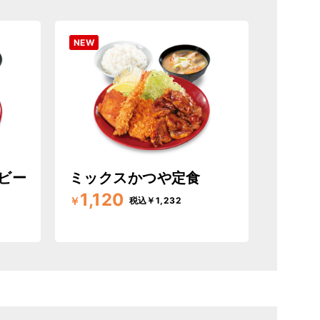
NEW
ビー
ミックスかつや定食
1,120
￥
税込￥1,232