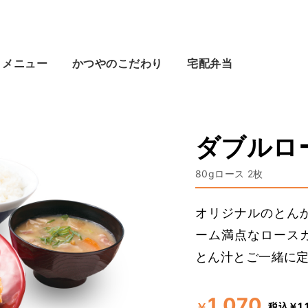
メニュー
かつやのこだわり
宅配弁当
ダブルロ
80gロース 2枚
オリジナルのとん
ーム満点なロース
とん汁とご一緒に
1,070
税込￥1,
￥