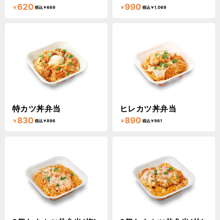
620
990
￥
￥
税込￥669
税込￥1,069
特カツ丼弁当
ヒレカツ丼弁当
830
890
￥
￥
税込￥896
税込￥961