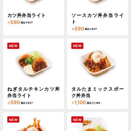
カツ丼弁当ライト
ソースカツ丼弁当ライ
ト
590
￥
税込￥637
590
￥
税込￥637
NEW
NEW
ねぎタルチキンカツ丼
タルたまミックスポー
弁当ライト
ク丼弁当
590
1,100
￥
￥
税込￥637
税込￥1,188
NEW
NEW