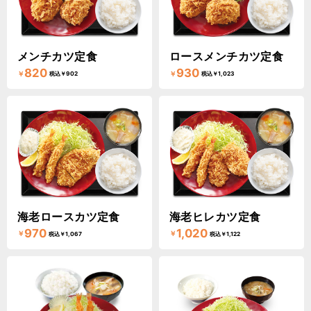
メンチカツ定食
ロースメンチカツ定食
820
930
￥
￥
税込￥902
税込￥1,023
海老ロースカツ定食
海老ヒレカツ定食
970
1,020
￥
￥
税込￥1,067
税込￥1,122