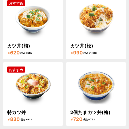
おすすめ
カツ丼(梅)
カツ丼(松)
620
990
￥
￥
税込￥682
税込￥1,089
おすすめ
特カツ丼
2個たまカツ丼(梅)
830
720
￥
￥
税込￥913
税込￥792