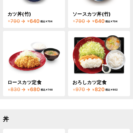
カツ丼(竹)
ソースカツ丼(竹)
790
→
640
790
→
640
￥
￥
￥
￥
税込￥704
税込￥704
ロースカツ定食
おろしカツ定食
830
→
680
970
→
820
￥
￥
￥
￥
税込￥748
税込￥902
丼