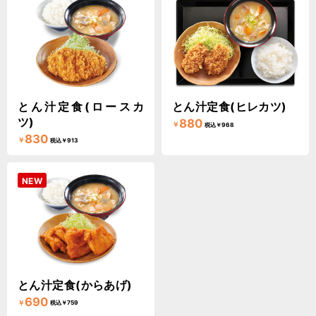
とん汁定食(ロースカ
とん汁定食(ヒレカツ)
ツ)
880
￥
税込￥968
830
￥
税込￥913
NEW
とん汁定食(からあげ)
690
￥
税込￥759