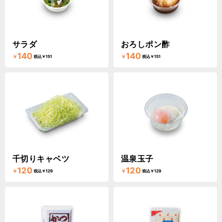
サラダ
おろしポン酢
140
140
￥
￥
税込￥151
税込￥151
千切りキャベツ
温泉玉子
120
120
￥
￥
税込￥129
税込￥129