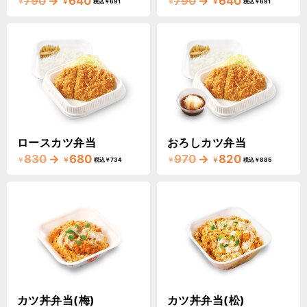
790
→
640
790
→
640
￥
￥
￥
￥
税込￥691
税込￥691
ロースカツ弁当
おろしカツ弁当
830
→
680
970
→
820
￥
￥
￥
￥
税込￥734
税込￥885
カツ丼弁当(梅)
カツ丼弁当(松)