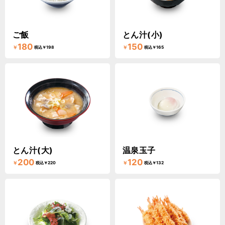
ご飯
とん汁(小)
180
150
￥
￥
税込￥198
税込￥165
とん汁(大)
温泉玉子
200
120
￥
￥
税込￥220
税込￥132