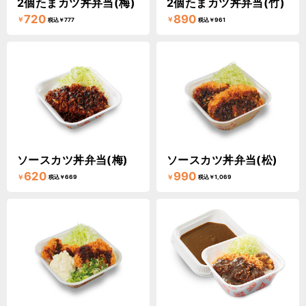
2個たまカツ丼弁当(梅)
2個たまカツ丼弁当(竹)
720
890
￥
￥
税込￥777
税込￥961
ソースカツ丼弁当(梅)
ソースカツ丼弁当(松)
620
990
￥
￥
税込￥669
税込￥1,069