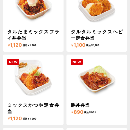
タルたまミックスフラ
タルタルミックスヘビ
イ丼弁当
ー定食弁当
1,120
1,100
￥
￥
税込￥1,209
税込￥1,188
NEW
NEW
ミックスかつや定食弁
豚丼弁当
当
890
￥
税込￥961
1,120
￥
税込￥1,209