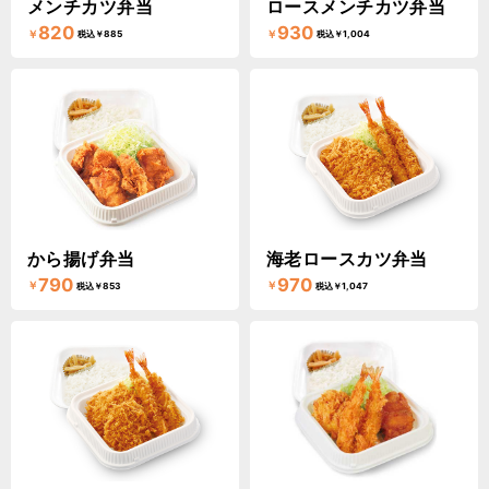
メンチカツ弁当
ロースメンチカツ弁当
820
930
￥
￥
税込￥885
税込￥1,004
から揚げ弁当
海老ロースカツ弁当
790
970
￥
￥
税込￥853
税込￥1,047