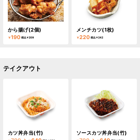
から揚げ(2個)
メンチカツ(1枚)
190
220
￥
￥
税込￥209
税込￥242
テイクアウト
カツ丼弁当(竹)
ソースカツ丼弁当(竹)