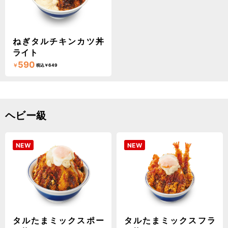
ねぎタルチキンカツ丼
ライト
590
￥
税込￥649
ヘビー級
NEW
NEW
タルたまミックスポー
タルたまミックスフラ