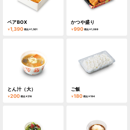
ペアBOX
かつや盛り
1,390
990
￥
￥
税込￥1,501
税込￥1,069
とん汁（大）
ご飯
200
180
￥
￥
税込￥216
税込￥194