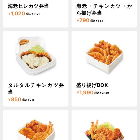
海老ヒレカツ弁当
海老・チキンカツ・か
ら揚げ弁当
1,020
￥
税込￥1,101
790
￥
税込￥853
タルタルチキンカツ弁
盛り揚げBOX
当
1,990
￥
税込￥2,149
850
￥
税込￥918