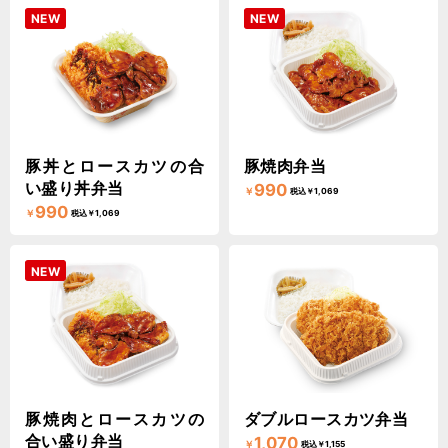
NEW
NEW
豚丼とロースカツの合
豚焼肉弁当
い盛り丼弁当
990
￥
税込￥1,069
990
￥
税込￥1,069
NEW
豚焼肉とロースカツの
ダブルロースカツ弁当
合い盛り弁当
1,070
￥
税込￥1,155