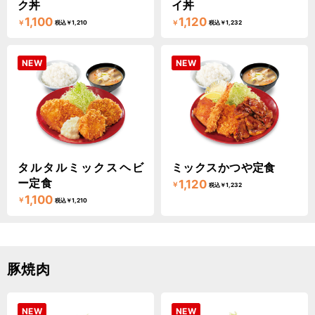
ク丼
イ丼
1,100
1,120
￥
￥
税込￥1,210
税込￥1,232
NEW
NEW
タルタルミックスヘビ
ミックスかつや定食
ー定食
1,120
￥
税込￥1,232
1,100
￥
税込￥1,210
豚焼肉
NEW
NEW