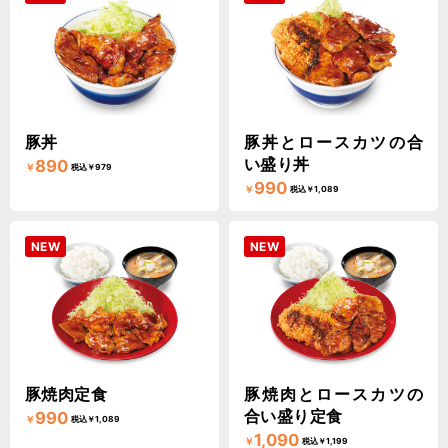
豚丼
豚丼とロースカツの合
い盛り丼
890
￥
税込￥979
990
￥
税込￥1,089
NEW
NEW
豚焼肉定食
豚焼肉とロースカツの
合い盛り定食
990
￥
税込￥1,089
1,090
￥
税込￥1,199