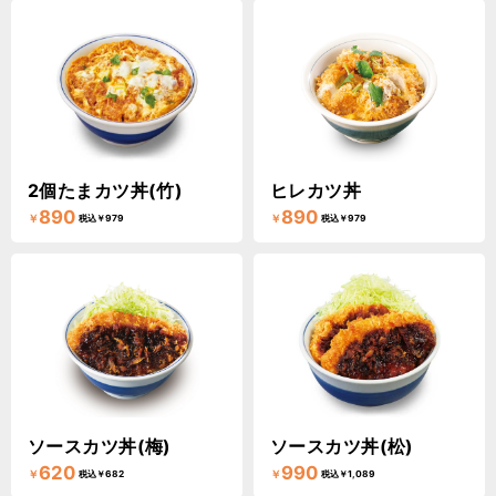
2個たまカツ丼(竹)
ヒレカツ丼
890
890
￥
￥
税込￥979
税込￥979
ソースカツ丼(梅)
ソースカツ丼(松)
620
990
￥
￥
税込￥682
税込￥1,089