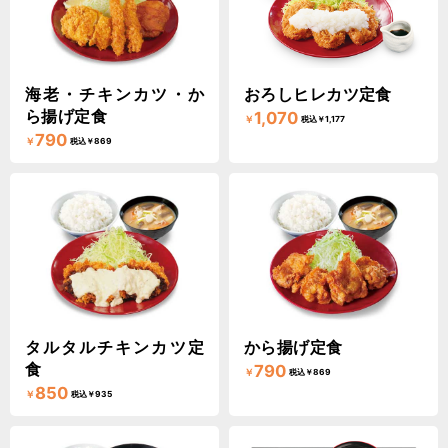
海老・チキンカツ・か
おろしヒレカツ定食
ら揚げ定食
1,070
￥
税込￥1,177
790
￥
税込￥869
タルタルチキンカツ定
から揚げ定食
食
790
￥
税込￥869
850
￥
税込￥935