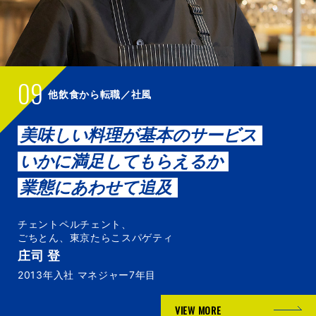
09
他飲食から転職／社風
美味しい料理が基本のサービス
いかに満足してもらえるか
業態にあわせて追及
チェントペルチェント、
ごちとん、東京たらこスパゲティ
庄司 登
2013年入社 マネジャー7年目
VIEW MORE