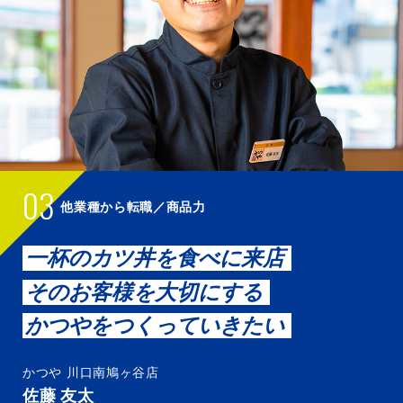
03
他業種から転職／商品力
一杯のカツ丼を食べに来店
そのお客様を大切にする
かつやをつくっていきたい
かつや 川口南鳩ヶ谷店
佐藤 友太