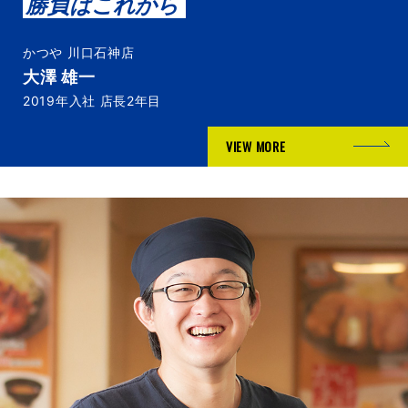
勝負はこれから
かつや 川口石神店
大澤 雄一
2019年入社 店長2年目
VIEW MORE