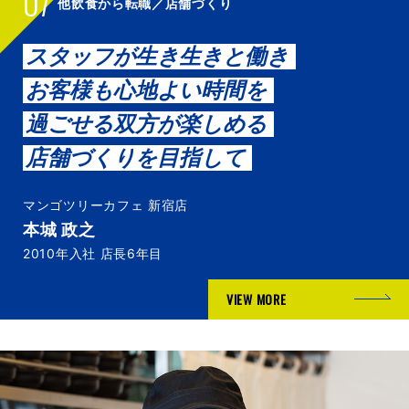
07
他飲食から転職／店舗づくり
スタッフが生き生きと働き
お客様も心地よい時間を
過ごせる双方が楽しめる
店舗づくりを目指して
マンゴツリーカフェ 新宿店
本城 政之
2010年入社 店長6年目
VIEW MORE