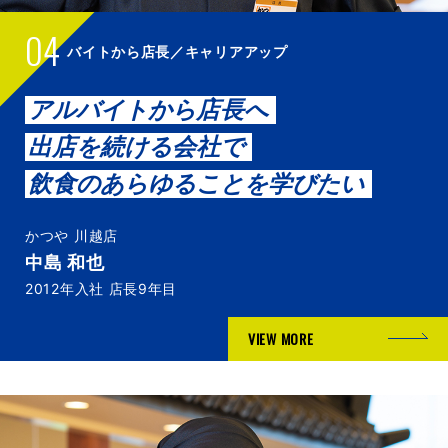
04
バイトから店長／キャリアアップ
アルバイトから店長へ
出店を続ける会社で
飲食のあらゆることを学びたい
かつや 川越店
中島 和也
2012年入社 店長9年目
VIEW MORE