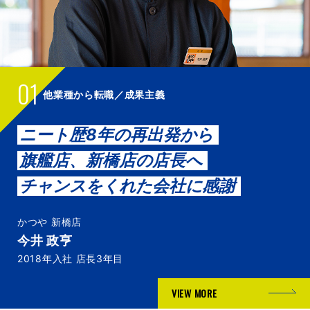
01
他業種から転職／成果主義
ニート歴8年の再出発から
旗艦店、新橋店の店長へ
チャンスをくれた会社に感謝
かつや 新橋店
今井 政亨
2018年入社 店長3年目
VIEW MORE