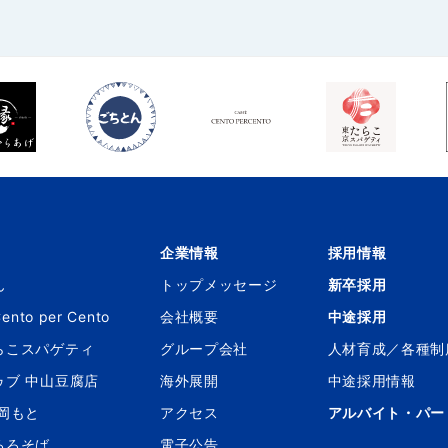
企業情報
採用情報
ん
トップメッセージ
新卒採用
Cento per Cento
会社概要
中途採用
らこスパゲティ
グループ会社
人材育成／各種制
ゥブ 中山豆腐店
海外展開
中途採用情報
 岡もと
アクセス
アルバイト・パー
ろろそば
電子公告